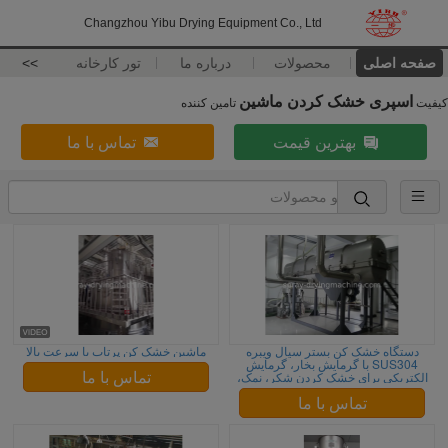
Changzhou Yibu Drying Equipment Co., Ltd
صفحه اصلی
محصولات
درباره ما
تور کارخانه
>>
اسپری خشک کردن ماشین
کیفیت
تامین کننده
بهترین قیمت
تماس با ما
دستگاه خشک کن بستر سیال ویبره
ماشین خشک کن پرتاب با سرعت بالا
SUS304 با گرمایش بخار، گرمایش
الکتریکی برای خشک کردن شکر، نمک،
تماس با ما
گرانول پودر
تماس با ما