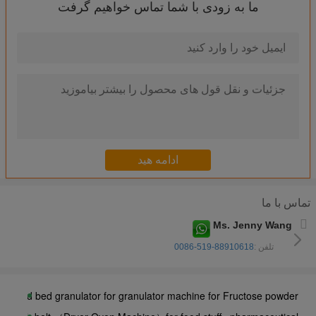
ما به زودی با شما تماس خواهیم گرفت
Mesh Belt Dryer Oven Machine For Food Stuff / Electric Component
m Dryer Machine For Cassava Starch Flour 200 - 8000kg/H Capacity
der Spray Drying Equipment ( high speed centrifugal spray dryer )
m Dryer Machinery For Baby Rice Cereal Food Processing Industry
er Machine For Juice / Coconut Milk Low Temperature Mirror Polish
 blender ( Industrial Mixing Machine ) Industrial Mixing Machine
ceutical Powder Granulator Machine High Effeciency Mirror Polish
اسپری خشک کن سانتریفوژ Atomizer SUS304 Egg Powder با سیستم گرمایش بخار و سیستم کنترل PLC و HIM
تماس با ما
6 Fluidized bed granulator for granulator machine for Instant tea
Ms. Jenny Wang
Equipment Waste Heat Recovery Ventilation Unit Compact Structure
تلفن :
0086-519-88910618
fakher Tobacco Flavor Spray Dryer Machine High Speed Centrifugal
mbalming Powder Drying Equipment SS304 SS316 FOOD INDUSTRY
dized bed granulator for granulator machine for Fructose powder