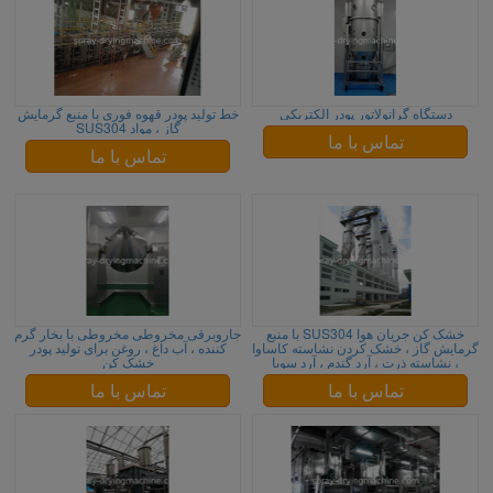
دستگاه گرانولاتور پودر الکتریکی
خط تولید پودر قهوه فوری با منبع گرمایش
گاز ، مواد SUS304
تماس با ما
تماس با ما
خشک کن جریان هوا SUS304 با منبع
جاروبرقی مخروطی مخروطی با بخار گرم
گرمایش گاز ، خشک کردن نشاسته کاساوا
کننده ، آب داغ ، روغن برای تولید پودر
، نشاسته ذرت ، آرد گندم ، آرد سویا
خشک کن
تماس با ما
تماس با ما