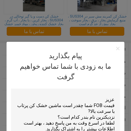
خشک کن کمربند مش سیر در SUS304 ،
خشک کن دست و پا گیر توخالی در
منبع گرمایش بخار ، برق ، بخار سوخت ،
SUS304 ، بخار کربن ، با بخار ، آب گرم ،
بخار بیش از حد گرم است
بخار خشک کننده روغن ، مواد خمیر خشک
کن
تماس با ما
تماس با ما
اسپری خشک کردن ماشین
ماشین خشک کردن خلاء
پیام بگذارید
ماشین لباسشویی مایع
ماشین آلات تولید مواد غذایی
ما به زودی با شما تماس خواهیم
دستگاه دانه گرانوله پودر
خشک کن هوا
گرفت
دستگاه تهویه هوای گرم
ماشین ظرفشویی
ماشین مخلوط صنعتی
ماشین سنگزنی ماشین
آسانسور دارویی
دستگاه ویبره صفحه نمایش
اواپراتور اثر چندگانه
کوره داغ داغ