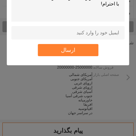
ماشین مبدل حرارتی
فیلتر کیسه جت پالس
واحد بازیابی حرارت بازیافت
سی پی سی ایستگاه موبایل
همه محصولات
شرکت اطلاعات
ارسال
نوع کسب و کار:
سال تاسیس:
1995
فروش سالانه:
20000000-25000000
صفحه اصلی بازار:
آمریکای شمالی
آمریکای جنوبی
اروپای غربی
اروپای شرقی
آسیای شرقی
جنوب شرقی آسیا
خاورمیانه
افریقا
اقیانوسیه
در سراسر جهان
پیام بگذارید